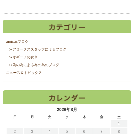
amicusブログ
アミークススタッフによるブログ
オギーノの食卓
為の為による為の為のブログ
ニュース＆トピックス
2026年8月
日
月
火
水
木
金
土
1
2
3
4
5
6
7
8