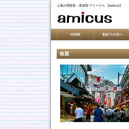
上尾の理容室・美容院 アミークス 【amicus】
HOME
初めての方へ
無題