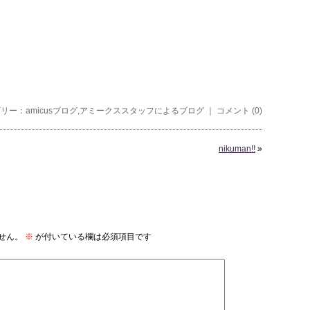
テゴリー：
amicusブログ
,
アミークススタッフによるブログ
｜
コメント (0)
nikuman!!
»
せん。
※
が付いている欄は必須項目です