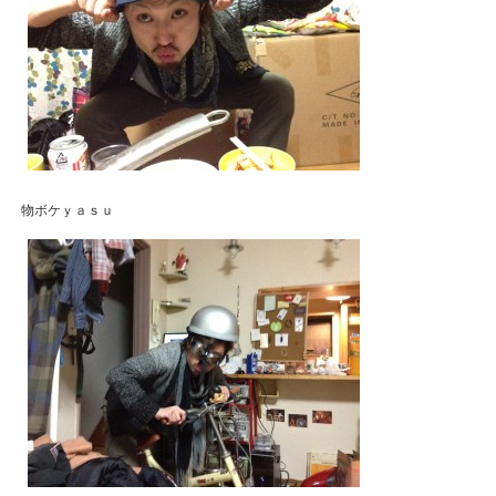
物ボケｙａｓｕ