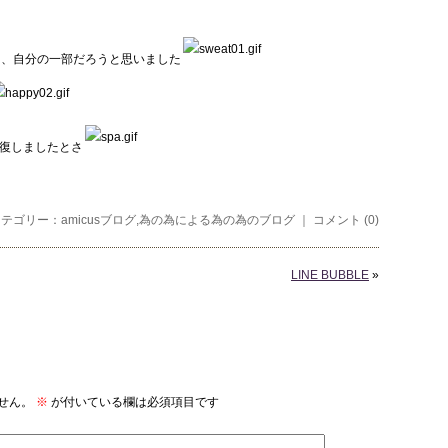
た、自分の一部だろうと思いました
復しましたとさ
｜ カテゴリー：
amicusブログ
,
為の為による為の為のブログ
｜
コメント (0)
LINE BUBBLE
»
せん。
※
が付いている欄は必須項目です