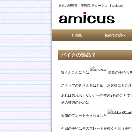
上尾の理容室・美容院 アミークス 【amicus】
HOME
初めての方へ
バイクの部品？
皆さんこんにちは
鎖骨の手術も
スタッフの皆さんをはじめ、お客様にもご迷
あれは忘れもしない、一昨年の9月のことで
その補強のために
金属のプレートを入れました
今回の手術はそのプレートを抜くと言う手術