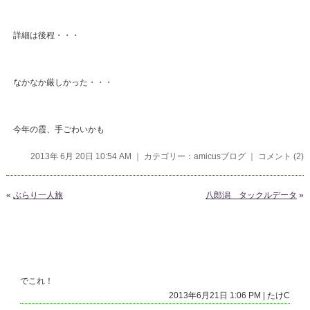
詳細は後程・・・
なかなか厳しかった・・・
今年の霞、手ごわいかも
2013年 6月 20日 10:54 AM ｜ カテゴリー：
amicusブログ
｜
コメント (2)
«
ぶらり一人旅
八郎潟 タックルデータ
»
コメント
でこれ！
2013年6月21日 1:06 PM | たけC