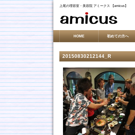
上尾の理容室・美容院 アミークス 【amicus】
HOME
初めての方へ
20150830212144_R