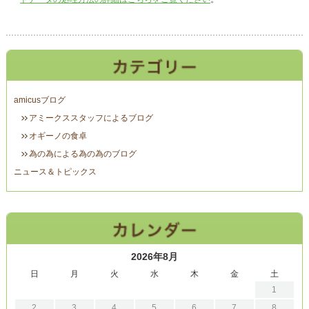
amicusブログ
アミークススタッフによるブログ
オギーノの食卓
為の為による為の為のブログ
ニュース＆トピックス
2026年8月
日
月
火
水
木
金
土
1
2
3
4
5
6
7
8