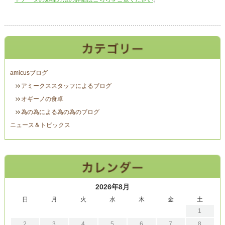
amicusブログ
アミークススタッフによるブログ
オギーノの食卓
為の為による為の為のブログ
ニュース＆トピックス
2026年8月
日
月
火
水
木
金
土
1
2
3
4
5
6
7
8