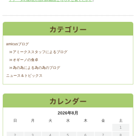
amicusブログ
アミークススタッフによるブログ
オギーノの食卓
為の為による為の為のブログ
ニュース＆トピックス
2026年8月
日
月
火
水
木
金
土
1
2
3
4
5
6
7
8