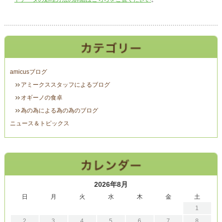
amicusブログ
アミークススタッフによるブログ
オギーノの食卓
為の為による為の為のブログ
ニュース＆トピックス
2026年8月
日
月
火
水
木
金
土
1
2
3
4
5
6
7
8