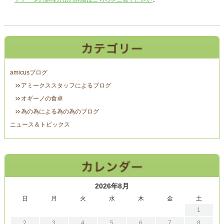
amicusブログ
アミークススタッフによるブログ
オギーノの食卓
為の為による為の為のブログ
ニュース＆トピックス
2026年8月
日
月
火
水
木
金
土
1
2
3
4
5
6
7
8