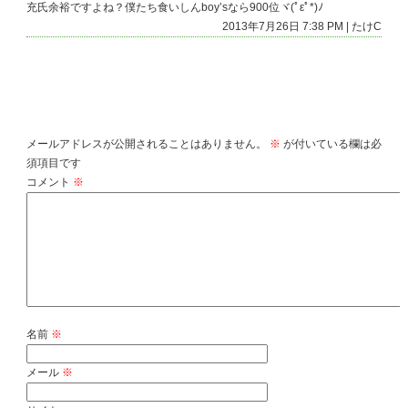
充氏余裕ですよね？僕たち食いしんboy’sなら900位ヾ(ﾟεﾟ*)ﾉ
2013年7月26日 7:38 PM | たけC
コメントを残す
メールアドレスが公開されることはありません。
※
が付いている欄は必
須項目です
コメント
※
名前
※
メール
※