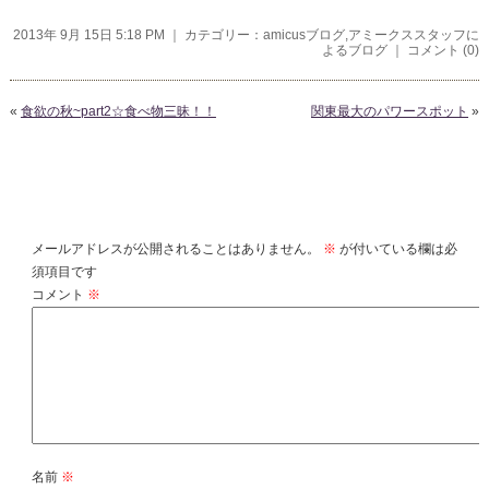
2013年 9月 15日 5:18 PM ｜ カテゴリー：
amicusブログ
,
アミークススタッフに
よるブログ
｜
コメント (0)
«
食欲の秋~part2☆食べ物三昧！！
関東最大のパワースポット
»
コメントを残す
メールアドレスが公開されることはありません。
※
が付いている欄は必
須項目です
コメント
※
名前
※