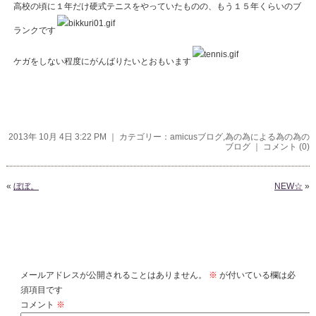
高校の頃に１年だけ硬式テニスをやっていたものの、もう１５年くらいのブ
ランクです
ケガをしない程度にがんばりたいとおもいます
2013年 10月 4日 3:22 PM ｜ カテゴリー：
amicusブログ
,
為の為による為の為の
ブログ
｜
コメント (0)
«
ぼぼ。
NEW☆
»
コメントを残す
メールアドレスが公開されることはありません。
※
が付いている欄は必
須項目です
コメント
※