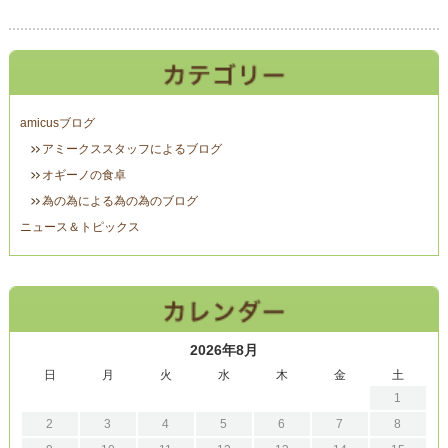
amicusブログ
アミークススタッフによるブログ
オギーノの食卓
為の為による為の為のブログ
ニュース＆トピックス
2026年8月
日
月
火
水
木
金
土
1
2
3
4
5
6
7
8