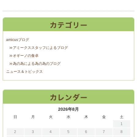
amicusブログ
アミークススタッフによるブログ
オギーノの食卓
為の為による為の為のブログ
ニュース＆トピックス
2026年8月
日
月
火
水
木
金
土
1
2
3
4
5
6
7
8