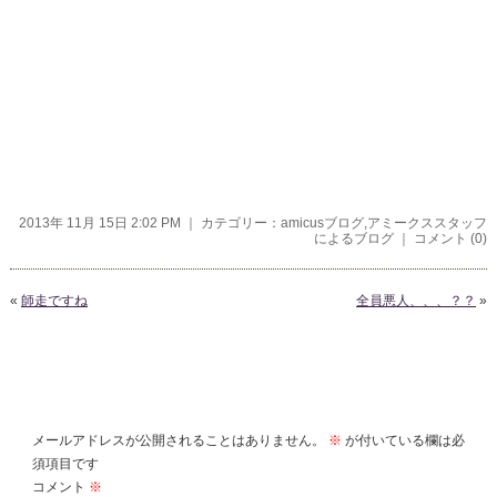
2013年 11月 15日 2:02 PM ｜ カテゴリー：
amicusブログ
,
アミークススタッフ
によるブログ
｜
コメント (0)
«
師走ですね
全員悪人、、、？？
»
コメントを残す
メールアドレスが公開されることはありません。
※
が付いている欄は必
須項目です
コメント
※