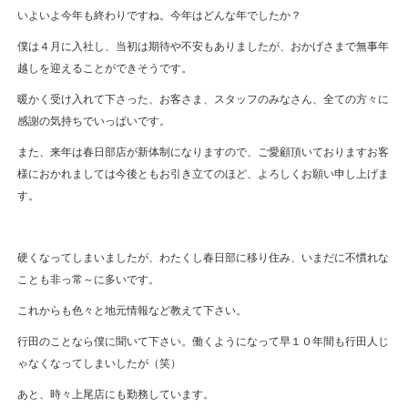
いよいよ今年も終わりですね。今年はどんな年でしたか？
僕は４月に入社し、当初は期待や不安もありましたが、おかげさまで無事年
越しを迎えることができそうです。
暖かく受け入れて下さった、お客さま、スタッフのみなさん、全ての方々に
感謝の気持ちでいっぱいです。
また、来年は春日部店が新体制になりますので、ご愛顧頂いておりますお客
様におかれましては今後ともお引き立てのほど、よろしくお願い申し上げま
す。
硬くなってしまいましたが、わたくし春日部に移り住み、いまだに不慣れな
ことも非っ常～に多いです。
これからも色々と地元情報など教えて下さい。
行田のことなら僕に聞いて下さい。働くようになって早１０年間も行田人じ
ゃなくなってしまいしたが（笑）
あと、時々上尾店にも勤務しています。