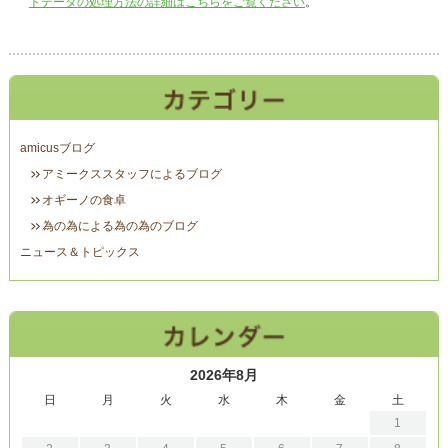
トデータの処理方法の詳細はこちらをご覧ください
。
amicusブログ
アミークススタッフによるブログ
オギーノの食卓
為の為による為の為のブログ
ニュース＆トピックス
2026年8月
日
月
火
水
木
金
土
1