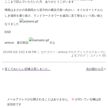
ここまで読んでいただいた方、ありがとうございます
帰路はまさかの首都高から逆方向の横浜方面へ向かい、オイルターミナルら
しき場所を通り抜け、ランドマークタワーを遠目に見て帰るという長い旅と
なりました
END
amicus 春日部店
川上
2014年 8月 23日 4:46 PM ｜ カテゴリー：
amicusブログ
,
アミークススタッフに
よるブログ
｜
コメント (0)
«
甘くておいしい巨峰入荷しました。
北の国から①
»
コメントを残す
メールアドレスが公開されることはありません。
※
が付いている欄は必
須項目です