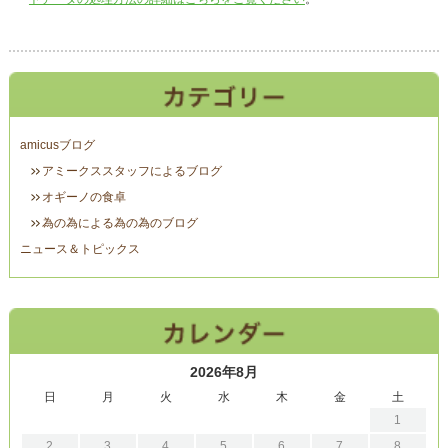
amicusブログ
アミークススタッフによるブログ
オギーノの食卓
為の為による為の為のブログ
ニュース＆トピックス
2026年8月
日
月
火
水
木
金
土
1
2
3
4
5
6
7
8