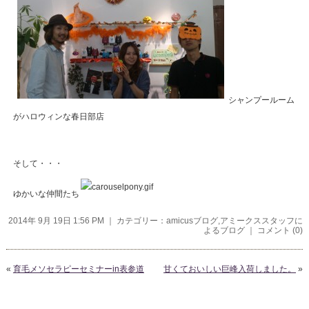
シャンプールーム
がハロウィンな春日部店
そして・・・
ゆかいな仲間たち
2014年 9月 19日 1:56 PM ｜ カテゴリー：
amicusブログ
,
アミークススタッフに
よるブログ
｜
コメント (0)
«
育毛メソセラピーセミナーin表参道
甘くておいしい巨峰入荷しました。
»