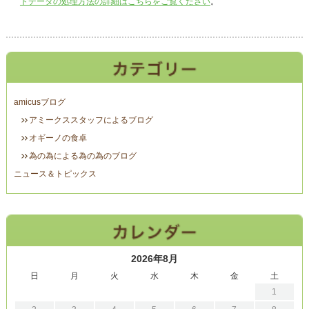
トデータの処理方法の詳細はこちらをご覧ください
。
amicusブログ
アミークススタッフによるブログ
オギーノの食卓
為の為による為の為のブログ
ニュース＆トピックス
2026年8月
日
月
火
水
木
金
土
1