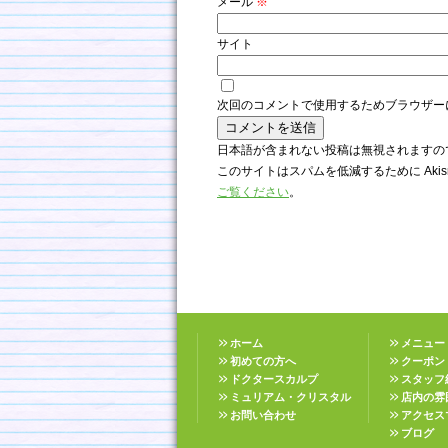
メール
※
サイト
次回のコメントで使用するためブラウザー
日本語が含まれない投稿は無視されますの
このサイトはスパムを低減するために Akis
ご覧ください
。
ホーム
メニュー
初めての方へ
クーポン
ドクタースカルプ
スタッフ
ミュリアム・クリスタル
店内の雰
お問い合わせ
アクセス
ブログ