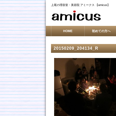
上尾の理容室・美容院 アミークス 【amicus】
HOME
初めての方へ
20150209_204134_R