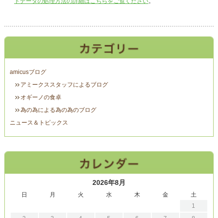
トデータの処理方法の詳細はこちらをご覧ください
。
amicusブログ
アミークススタッフによるブログ
オギーノの食卓
為の為による為の為のブログ
ニュース＆トピックス
2026年8月
日
月
火
水
木
金
土
1