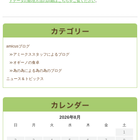
トデータの処理方法の詳細はこちらをご覧ください
。
amicusブログ
アミークススタッフによるブログ
オギーノの食卓
為の為による為の為のブログ
ニュース＆トピックス
2026年8月
日
月
火
水
木
金
土
1