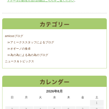
トデータの処理方法の詳細はこちらをご覧ください
。
amicusブログ
アミークススタッフによるブログ
オギーノの食卓
為の為による為の為のブログ
ニュース＆トピックス
2026年8月
日
月
火
水
木
金
土
1