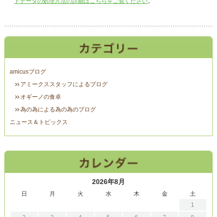
トデータの処理方法の詳細はこちらをご覧ください
。
amicusブログ
アミークススタッフによるブログ
オギーノの食卓
為の為による為の為のブログ
ニュース＆トピックス
2026年8月
日
月
火
水
木
金
土
1