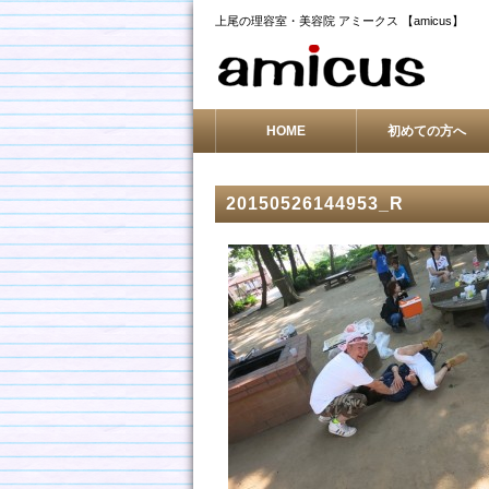
上尾の理容室・美容院 アミークス 【amicus】
HOME
初めての方へ
20150526144953_R