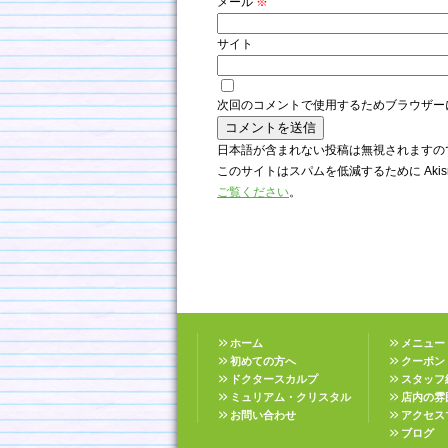
メール
※
サイト
次回のコメントで使用するためブラウザー
日本語が含まれない投稿は無視されますの
このサイトはスパムを低減するために Akis
ご覧ください
。
ホーム
メニュー
初めての方へ
クーポン
ドクタースカルプ
スタッフ
ミュリアム・クリスタル
店内の雰
お問い合わせ
アクセス
ブログ