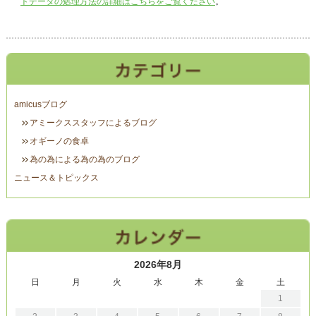
トデータの処理方法の詳細はこちらをご覧ください
。
amicusブログ
アミークススタッフによるブログ
オギーノの食卓
為の為による為の為のブログ
ニュース＆トピックス
2026年8月
日
月
火
水
木
金
土
1