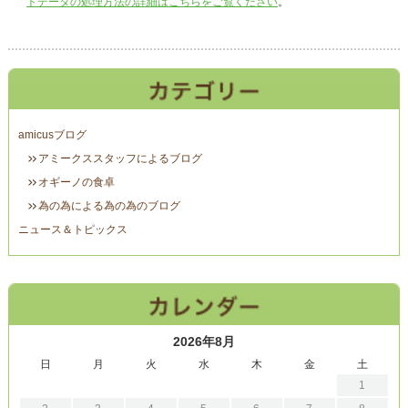
トデータの処理方法の詳細はこちらをご覧ください
。
amicusブログ
アミークススタッフによるブログ
オギーノの食卓
為の為による為の為のブログ
ニュース＆トピックス
2026年8月
日
月
火
水
木
金
土
1