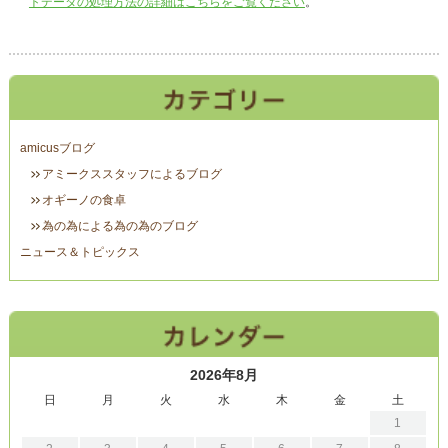
トデータの処理方法の詳細はこちらをご覧ください
。
amicusブログ
アミークススタッフによるブログ
オギーノの食卓
為の為による為の為のブログ
ニュース＆トピックス
2026年8月
日
月
火
水
木
金
土
1