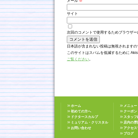
メール
※
サイト
次回のコメントで使用するためブラウザー
日本語が含まれない投稿は無視されますの
このサイトはスパムを低減するために Akis
ご覧ください
。
ホーム
メニュー
初めての方へ
クーポン
ドクタースカルプ
スタッフ
ミュリアム・クリスタル
店内の雰
お問い合わせ
アクセス
ブログ