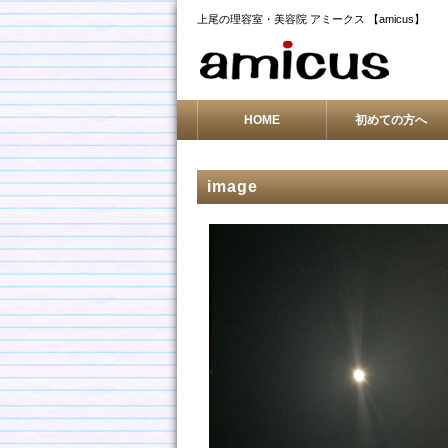
上尾の理容室・美容院 アミークス 【amicus】
HOME
初めての方へ
image