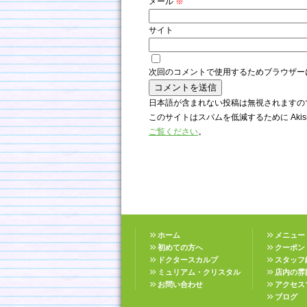
メール
※
サイト
次回のコメントで使用するためブラウザー
日本語が含まれない投稿は無視されますの
このサイトはスパムを低減するために Akis
ご覧ください
。
ホーム
メニュー
初めての方へ
クーポン
ドクタースカルプ
スタッフ
ミュリアム・クリスタル
店内の雰
お問い合わせ
アクセス
ブログ