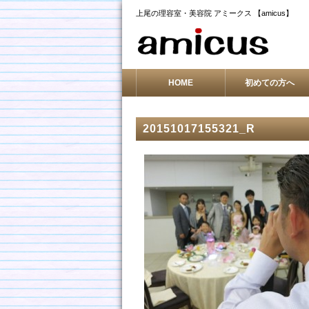
上尾の理容室・美容院 アミークス 【amicus】
HOME
初めての方へ
20151017155321_R