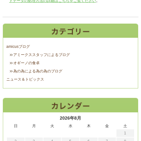
トデータの処理方法の詳細はこちらをご覧ください
。
amicusブログ
アミークススタッフによるブログ
オギーノの食卓
為の為による為の為のブログ
ニュース＆トピックス
2026年8月
日
月
火
水
木
金
土
1