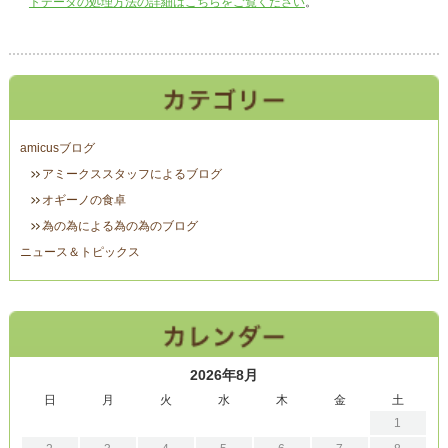
トデータの処理方法の詳細はこちらをご覧ください
。
amicusブログ
アミークススタッフによるブログ
オギーノの食卓
為の為による為の為のブログ
ニュース＆トピックス
2026年8月
日
月
火
水
木
金
土
1