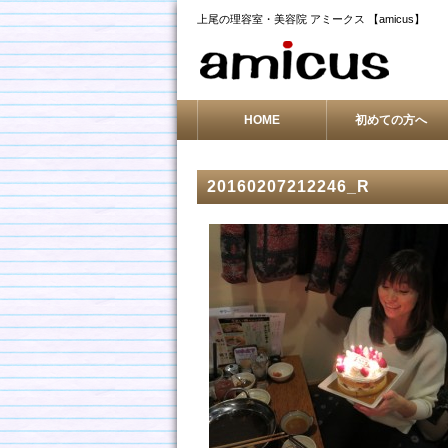
上尾の理容室・美容院 アミークス 【amicus】
HOME
初めての方へ
20160207212246_R