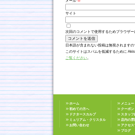
メール
※
サイト
次回のコメントで使用するためブラウザー
日本語が含まれない投稿は無視されますの
このサイトはスパムを低減するために Akis
ご覧ください
。
ホーム
メニュー
初めての方へ
クーポン
ドクタースカルプ
スタッフ
ミュリアム・クリスタル
店内の雰
お問い合わせ
アクセス
ブログ