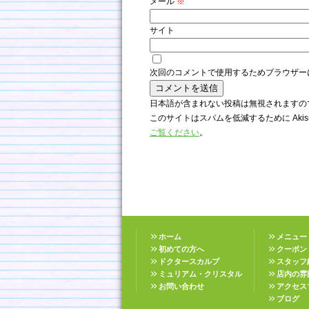
メール
※
サイト
次回のコメントで使用するためブラウザー
日本語が含まれない投稿は無視されますの
このサイトはスパムを低減するために Akis
ご覧ください
。
ホーム
メニュー
初めての方へ
クーポン
ドクタースカルプ
スタッフ
ミュリアム・クリスタル
店内の雰
お問い合わせ
アクセス
ブログ