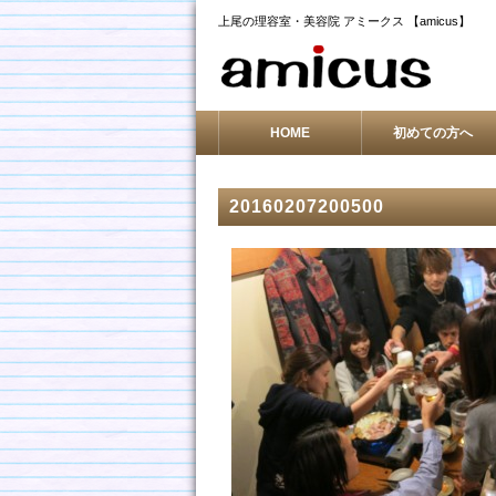
上尾の理容室・美容院 アミークス 【amicus】
HOME
初めての方へ
20160207200500