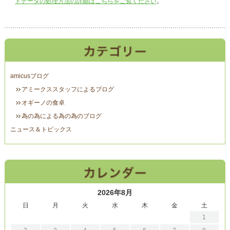
トデータの処理方法の詳細はこちらをご覧ください
。
amicusブログ
アミークススタッフによるブログ
オギーノの食卓
為の為による為の為のブログ
ニュース＆トピックス
2026年8月
日
月
火
水
木
金
土
1