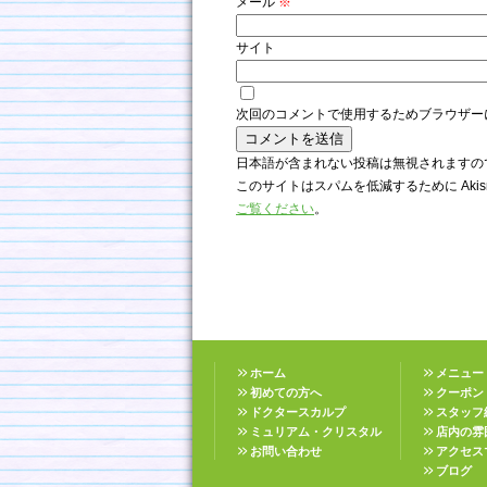
メール
※
サイト
次回のコメントで使用するためブラウザー
日本語が含まれない投稿は無視されますの
このサイトはスパムを低減するために Akis
ご覧ください
。
ホーム
メニュー
初めての方へ
クーポン
ドクタースカルプ
スタッフ
ミュリアム・クリスタル
店内の雰
お問い合わせ
アクセス
ブログ