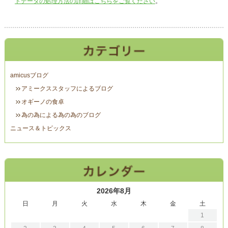
トデータの処理方法の詳細はこちらをご覧ください
。
amicusブログ
アミークススタッフによるブログ
オギーノの食卓
為の為による為の為のブログ
ニュース＆トピックス
2026年8月
日
月
火
水
木
金
土
1