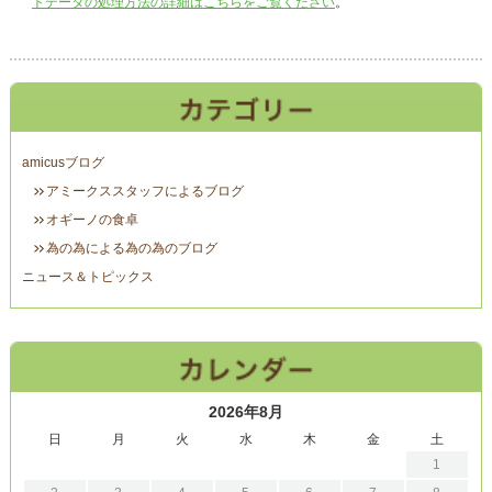
トデータの処理方法の詳細はこちらをご覧ください
。
amicusブログ
アミークススタッフによるブログ
オギーノの食卓
為の為による為の為のブログ
ニュース＆トピックス
2026年8月
日
月
火
水
木
金
土
1