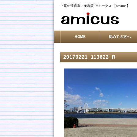
上尾の理容室・美容院 アミークス 【amicus】
HOME
初めての方へ
20170221_113622_R