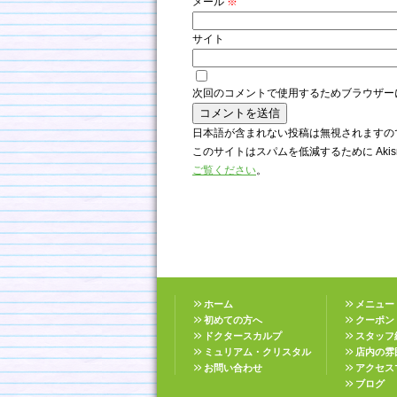
メール
※
サイト
次回のコメントで使用するためブラウザー
日本語が含まれない投稿は無視されますの
このサイトはスパムを低減するために Akis
ご覧ください
。
ホーム
メニュー
初めての方へ
クーポン
ドクタースカルプ
スタッフ
ミュリアム・クリスタル
店内の雰
お問い合わせ
アクセス
ブログ