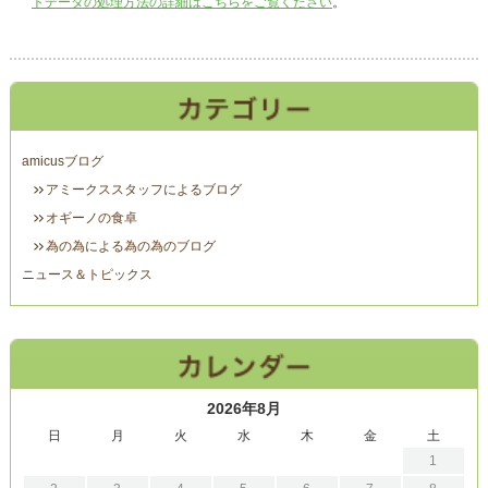
トデータの処理方法の詳細はこちらをご覧ください
。
amicusブログ
アミークススタッフによるブログ
オギーノの食卓
為の為による為の為のブログ
ニュース＆トピックス
2026年8月
日
月
火
水
木
金
土
1