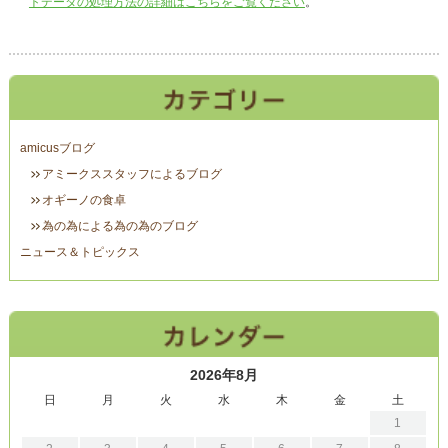
トデータの処理方法の詳細はこちらをご覧ください
。
amicusブログ
アミークススタッフによるブログ
オギーノの食卓
為の為による為の為のブログ
ニュース＆トピックス
2026年8月
日
月
火
水
木
金
土
1