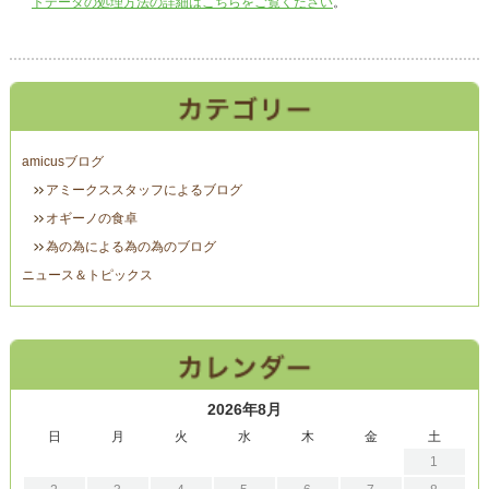
トデータの処理方法の詳細はこちらをご覧ください
。
amicusブログ
アミークススタッフによるブログ
オギーノの食卓
為の為による為の為のブログ
ニュース＆トピックス
2026年8月
日
月
火
水
木
金
土
1