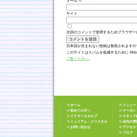
メール
※
サイト
次回のコメントで使用するためブラウザー
日本語が含まれない投稿は無視されますの
このサイトはスパムを低減するために Akis
ご覧ください
。
ホーム
メニュー
初めての方へ
クーポン
ドクタースカルプ
スタッフ
ミュリアム・クリスタル
店内の雰
お問い合わせ
アクセス
ブログ