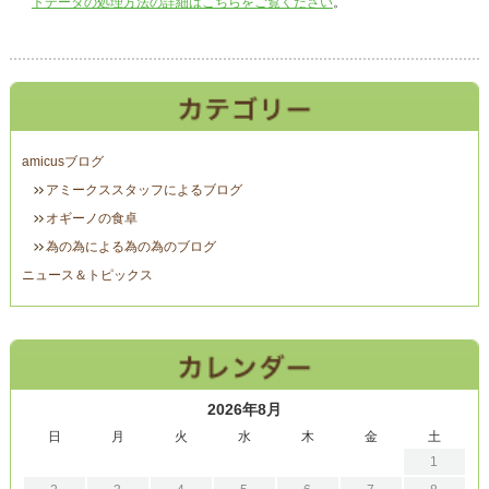
トデータの処理方法の詳細はこちらをご覧ください
。
amicusブログ
アミークススタッフによるブログ
オギーノの食卓
為の為による為の為のブログ
ニュース＆トピックス
2026年8月
日
月
火
水
木
金
土
1