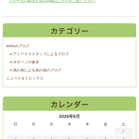
トデータの処理方法の詳細はこちらをご覧ください
。
amicusブログ
アミークススタッフによるブログ
オギーノの食卓
為の為による為の為のブログ
ニュース＆トピックス
2026年8月
日
月
火
水
木
金
土
1