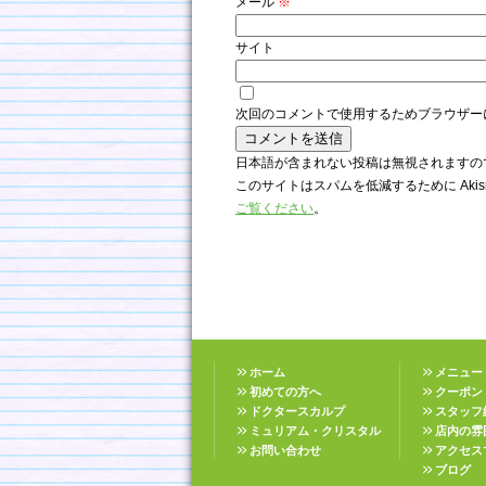
メール
※
サイト
次回のコメントで使用するためブラウザー
日本語が含まれない投稿は無視されますの
このサイトはスパムを低減するために Akis
ご覧ください
。
ホーム
メニュー
初めての方へ
クーポン
ドクタースカルプ
スタッフ
ミュリアム・クリスタル
店内の雰
お問い合わせ
アクセス
ブログ