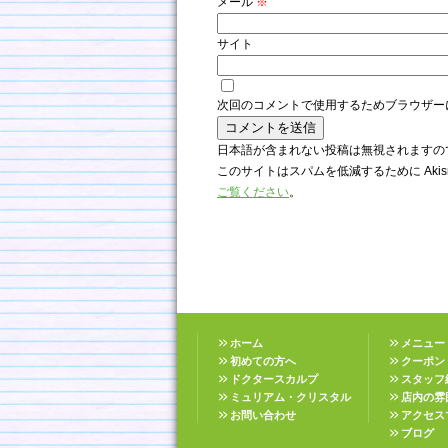
メール
※
サイト
次回のコメントで使用するためブラウザー
日本語が含まれない投稿は無視されますの
このサイトはスパムを低減するために Akis
ご覧ください
。
ホーム
メニュー
初めての方へ
クーポン
ドクタースカルプ
スタッフ
ミュリアム・クリスタル
店内の雰
お問い合わせ
アクセス
ブログ